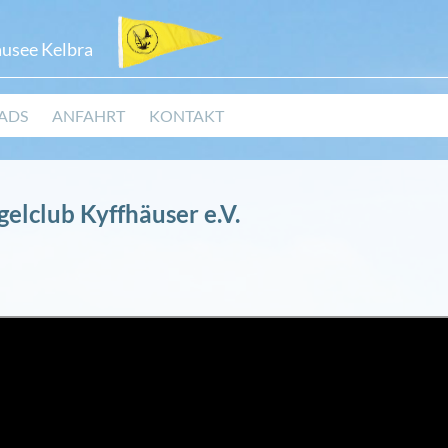
ausee Kelbra
ADS
ANFAHRT
KONTAKT
gelclub Kyffhäuser e.V.