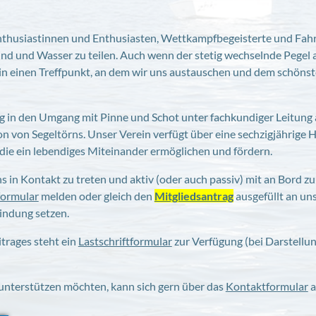
Enthusiastinnen und Enthusiasten, Wettkampfbegeisterte und Fah
d und Wasser zu teilen. Auch wenn der stetig wechselnde Pegel 
rein einen Treffpunkt, an dem wir uns austauschen und dem schön
g in den Umgang mit Pinne und Schot unter fachkundiger Leitung 
n von Segeltörns. Unser Verein verfügt über eine sechzigjährige H
 die ein lebendiges Miteinander ermöglichen und fördern.
ns in Kontakt zu treten und aktiv (oder auch passiv) mit an Bord zu
formular
melden oder gleich den
Mitgliedsantrag
ausgefüllt an un
bindung setzen.
trages steht ein
Lastschriftformular
zur Verfügung (bei Darstellu
unterstützen möchten, kann sich gern über das
Kontaktformular
a