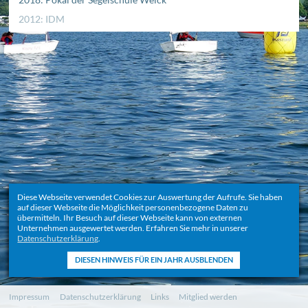
2012: IDM
Diese Webseite verwendet Cookies zur Auswertung der Aufrufe. Sie haben
auf dieser Webseite die Möglichkeit personenbezogene Daten zu
übermitteln. Ihr Besuch auf dieser Webseite kann von externen
Unternehmen ausgewertet werden. Erfahren Sie mehr in unserer
Datenschutzerklärung
.
Navigation
Impressum
Datenschutzerklärung
Links
Mitglied werden
überspringen