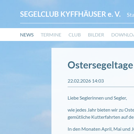
SEGELCLUB KYFFHÄUSER
e. V.
St
Navigation
NEWS
TERMINE
CLUB
BILDER
DOWNLO
überspringen
Ostersegeltage
22.02.2026 14:03
Liebe Seglerinnen und Segler,
wie jedes Jahr bieten wir zu Ost
gemütliche Kutterfahrten auf der
In den Monaten April, Mai und Ju